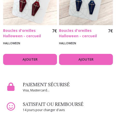
Boucles d'oreilles
7
€
Boucles d'oreilles
7
€
Halloween - cercueil
Halloween - cercueil
rouge foncé - crochets
bleu - crochets en acier
HALLOWEEN
HALLOWEEN
en acier inoxydable
inoxydable
AJOUTER
AJOUTER
PAIEMENT SÉCURISÉ
Visa, Mastercard...
SATISFAIT OU REMBOURSÉ
14 jours pour changer d'avis