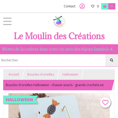
Contact
0
0
Le Moulin des Créations
Mettez de la couleur dans votre vie avec des bijoux fantaisie de qualité, assemblés à la main dans la Manche.
Accueil
Boucles d'oreilles
Halloween
Boucles d'oreilles Halloween - chauve-souris - grands crochets en
acier inoxydable doré
HALLOWEEN