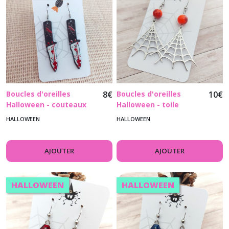
Boucles d'oreilles
8
€
Boucles d'oreilles
10
€
Halloween - couteaux
Halloween - toile
ensanglantés - crochets
d'araignée et perle
HALLOWEEN
HALLOWEEN
acier inoxydable
orange - crochets
acier inoxydable
AJOUTER
AJOUTER
HALLOWEEN
HALLOWEEN