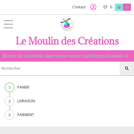
Contact
0
0
Le Moulin des Créations
Mettez de la couleur dans votre vie avec des bijoux fantaisie de qualité, assemblés à la main dans la Manche.
1
PANIER
2
LIVRAISON
3
PAIEMENT