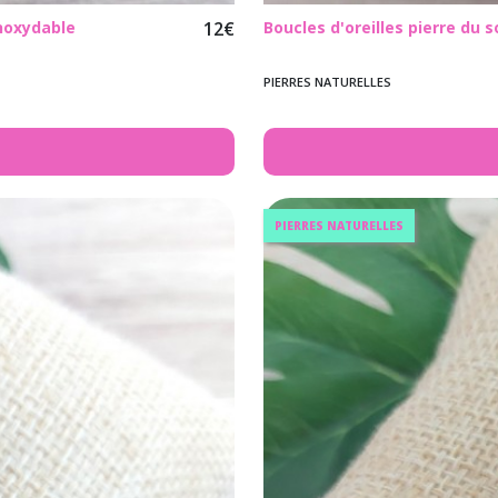
inoxydable
12
€
Boucles d'oreilles pierre du s
PIERRES NATURELLES
PIERRES NATURELLES