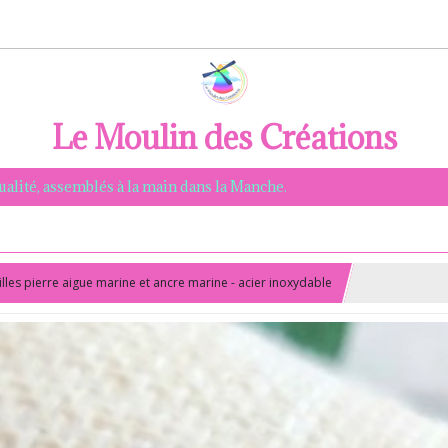
Le Moulin des Créations
qualité, assemblés à la main dans la Manche.
lles pierre aigue marine et ancre marine - acier inoxydable