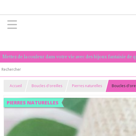
Mettez de la couleur dans votre vie avec des bijoux fantaisie de 
Accueil
Boucles d'oreilles
Pierres naturelles
Boucles d'orei
PIERRES NATURELLES