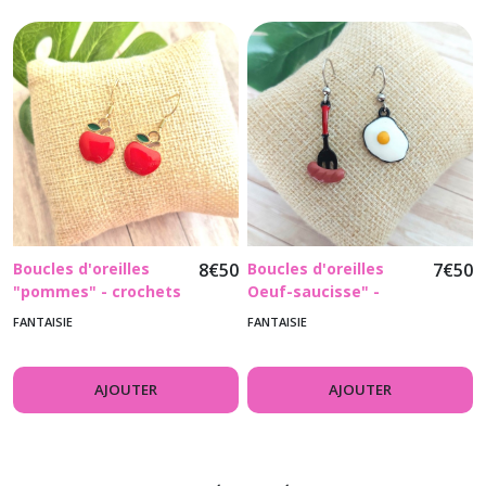
Boucles d'oreilles
8
€
50
Boucles d'oreilles
7
€
50
"pommes" - crochets
Oeuf-saucisse" -
en acier inoxydable
crochets en acier
FANTAISIE
FANTAISIE
doré
inoxydable argenté
AJOUTER
AJOUTER