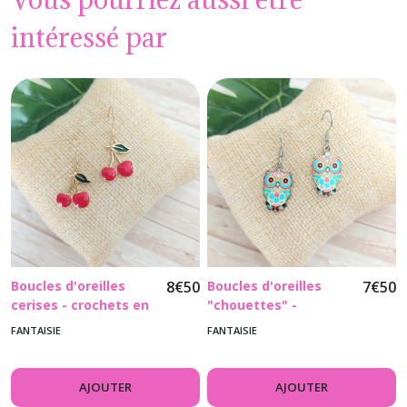
intéressé par
Boucles d'oreilles
8
€
50
Boucles d'oreilles
7
€
50
cerises - crochets en
"chouettes" -
acier inoxydable doré
crochets en acier
FANTAISIE
FANTAISIE
inoxydable argenté
AJOUTER
AJOUTER