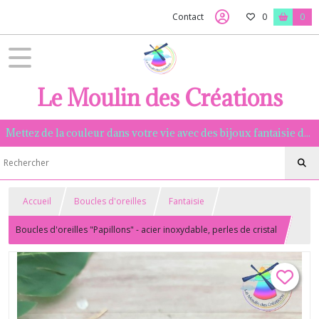
Contact
0
0
Le Moulin des Créations
Mettez de la couleur dans votre vie avec des bijoux fantaisie de qualité, assemblés à la main dans la Manche.
Accueil
Boucles d'oreilles
Fantaisie
Boucles d'oreilles "Papillons" - acier inoxydable, perles de cristal