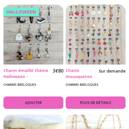
HALLOWEEN
Charm émaillé thème
3
€
80
Charm
Sur demande
Halloween -
mousqueton
mousqueton en acier
en acier
CHARMS BRELOQUES
CHARMS BRELOQUES
inoxydable argenté
inoxydable
doré
AJOUTER
PLUS DE DÉTAILS