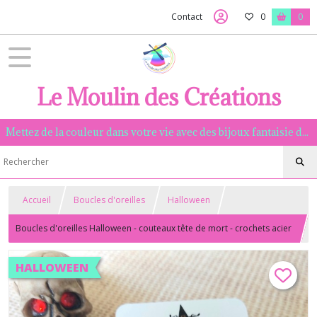
Contact
0
0
Le Moulin des Créations
Mettez de la couleur dans votre vie avec des bijoux fantaisie de qualité, assemblés à la main dans la Manche.
Accueil
Boucles d'oreilles
Halloween
Boucles d'oreilles Halloween - couteaux tête de mort - crochets acier
inoxydable
HALLOWEEN