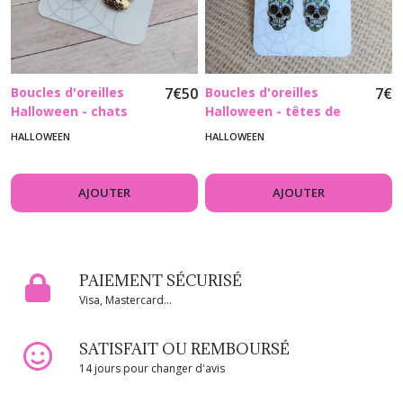
Boucles d'oreilles
7
€
50
Boucles d'oreilles
7
€
Halloween - chats
Halloween - têtes de
avec chapeau de
mort décorées -
HALLOWEEN
HALLOWEEN
sorcière - crochets en
crochets en acier
acier inoxydable doré
inoxydable
AJOUTER
AJOUTER
PAIEMENT SÉCURISÉ
Visa, Mastercard...
SATISFAIT OU REMBOURSÉ
14 jours pour changer d'avis