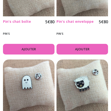
Pin's chat boîte
5
€
80
Pin's chat enveloppe
5
€
80
PIN'S
PIN'S
AJOUTER
AJOUTER