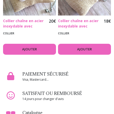
Collier chaîne en acier
20
€
Collier chaîne en acier
18
€
inoxydable avec
inoxydable avec
pendentif coeur en
pendentif coeur en
COLLIER
COLLIER
jade blanc
quartz
AJOUTER
AJOUTER
PAIEMENT SÉCURISÉ
Visa, Mastercard...
SATISFAIT OU REMBOURSÉ
14 jours pour changer d'avis
Catalogue