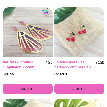
Boucles d'oreilles
15
€
Boucles d'oreilles
8
€
50
"Papillons" - acier
cerises - crochets en
inoxydable, perles de
acier inoxydable doré
FANTAISIE
FANTAISIE
cristal
AJOUTER
AJOUTER