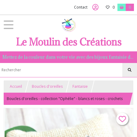
Contact
0
0
Le Moulin des Créations
Mettez de la couleur dans votre vie avec des bijoux fantaisie de qualité, assemblés à la main dans la Manche.
Accueil
Boucles d'oreilles
Fantaisie
Boucles d'oreilles - collection "Ophélie" - blancs et roses - crochets
acier inoxydable argenté