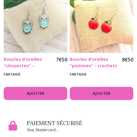
Boucles d'oreilles
7
€
50
Boucles d'oreilles
8
€
50
"chouettes" -
"pommes" - crochets
crochets en acier
en acier inoxydable
FANTAISIE
FANTAISIE
inoxydable argenté
doré
AJOUTER
AJOUTER
PAIEMENT SÉCURISÉ
Visa, Mastercard...