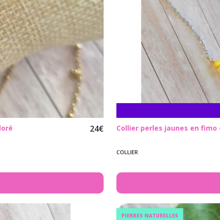
doré
24
€
Collier perles jaunes en fimo
COLLIER
PIERRES NATURELLES