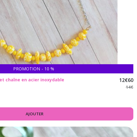
PROMOTION
-
10
%
 et chaîne en acier inoxydable
12
€
60
14
€
AJOUTER