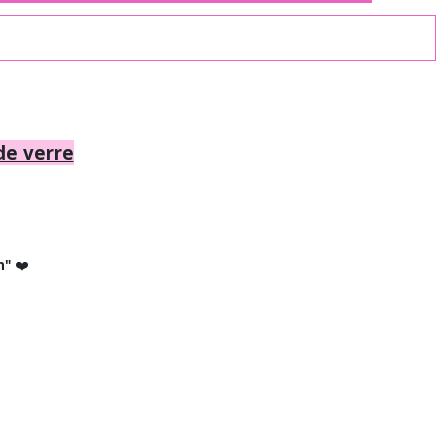
 de verre
n"
❤️